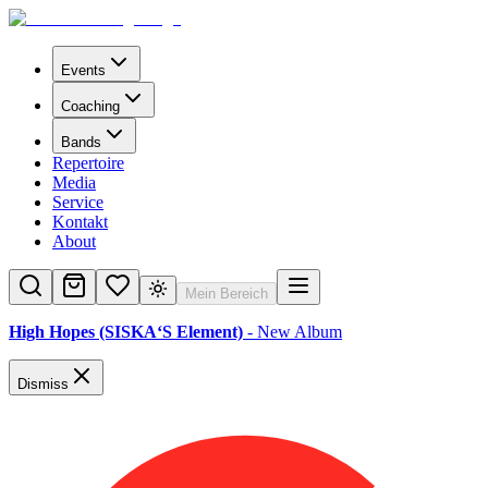
Events
Coaching
Bands
Repertoire
Media
Service
Kontakt
About
Mein Bereich
High Hopes (SISKA‘S Element)
- New Album
Dismiss