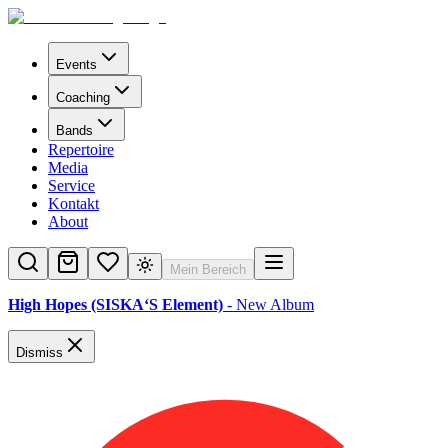
Events
Coaching
Bands
Repertoire
Media
Service
Kontakt
About
Mein Bereich
High Hopes (SISKA‘S Element)
- New Album
Dismiss