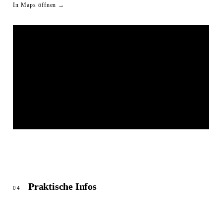
In Maps öffnen →
JAHNHALLE REGENSTAUF
© OpenStreetMap
Praktische Infos
04