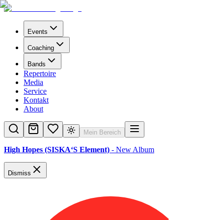
Events
Coaching
Bands
Repertoire
Media
Service
Kontakt
About
Mein Bereich
High Hopes (SISKA‘S Element)
- New Album
Dismiss