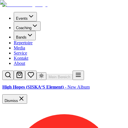
Events
Coaching
Bands
Repertoire
Media
Service
Kontakt
About
Mein Bereich
High Hopes (SISKA‘S Element)
- New Album
Dismiss