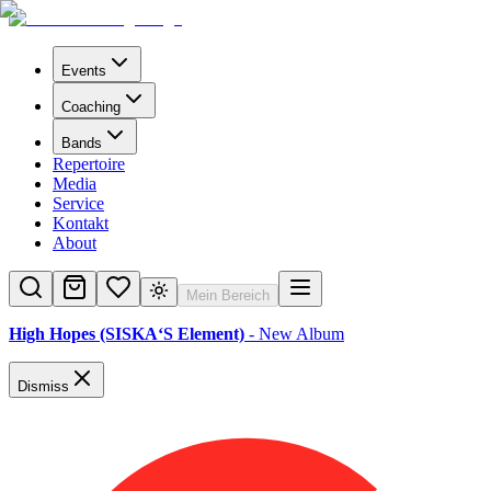
Events
Coaching
Bands
Repertoire
Media
Service
Kontakt
About
Mein Bereich
High Hopes (SISKA‘S Element)
- New Album
Dismiss