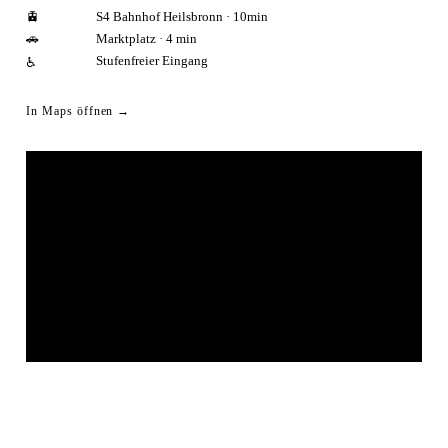
🚊
S4 Bahnhof Heilsbronn · 10min
🚗
Marktplatz · 4 min
Stufenfreier Eingang
♿
In Maps öffnen →
KONVENTSAAL HEILSBRONN
© OpenStreetMap