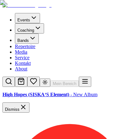
Events
Coaching
Bands
Repertoire
Media
Service
Kontakt
About
Mein Bereich
High Hopes (SISKA‘S Element)
- New Album
Dismiss