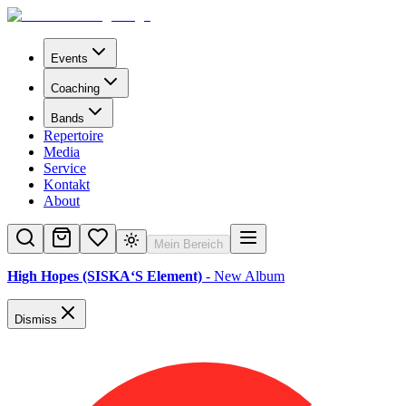
Events
Coaching
Bands
Repertoire
Media
Service
Kontakt
About
Mein Bereich
High Hopes (SISKA‘S Element)
- New Album
Dismiss